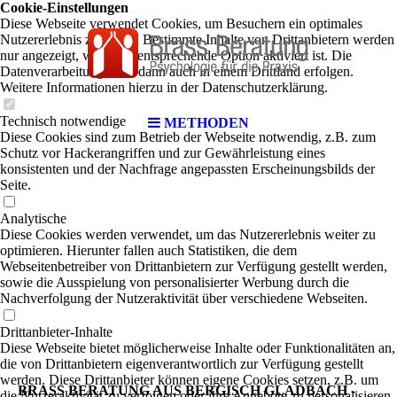
Cookie-Einstellungen
Diese Webseite verwendet Cookies, um Besuchern ein optimales
Nutzererlebnis zu bieten. Bestimmte Inhalte von Drittanbietern werden
nur angezeigt, wenn die entsprechende Option aktiviert ist. Die
Datenverarbeitung kann dann auch in einem Drittland erfolgen.
Weitere Informationen hierzu in der Datenschutzerklärung.
Technisch notwendige
METHODEN
Diese Cookies sind zum Betrieb der Webseite notwendig, z.B. zum
Schutz vor Hackerangriffen und zur Gewährleistung eines
konsistenten und der Nachfrage angepassten Erscheinungsbilds der
Seite.
Analytische
Diese Cookies werden verwendet, um das Nutzererlebnis weiter zu
optimieren. Hierunter fallen auch Statistiken, die dem
Webseitenbetreiber von Drittanbietern zur Verfügung gestellt werden,
sowie die Ausspielung von personalisierter Werbung durch die
Nachverfolgung der Nutzeraktivität über verschiedene Webseiten.
Drittanbieter-Inhalte
Diese Webseite bietet möglicherweise Inhalte oder Funktionalitäten an,
die von Drittanbietern eigenverantwortlich zur Verfügung gestellt
werden. Diese Drittanbieter können eigene Cookies setzen, z.B. um
BRASS BERATUNG AUS BERGISCH GLADBACH -
die Nutzeraktivität zu verfolgen oder ihre Angebote zu personalisieren