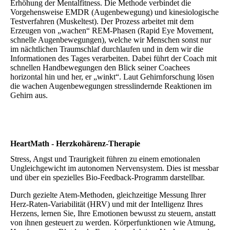
Erhöhung der Mentalfitness. Die Methode verbindet die
Vorgehensweise EMDR (Augenbewegung) und kinesiologische
Testverfahren (Muskeltest). Der Prozess arbeitet mit dem
Erzeugen von „wachen“ REM-Phasen (Rapid Eye Movement,
schnelle Augenbewegungen), welche wir Menschen sonst nur
im nächtlichen Traumschlaf durchlaufen und in dem wir die
Informationen des Tages verarbeiten. Dabei führt der Coach mit
schnellen Handbewegungen den Blick seiner Coachees
horizontal hin und her, er „winkt“. Laut Gehirnforschung lösen
die wachen Augenbewegungen stresslindernde Reaktionen im
Gehirn aus.
HeartMath - Herzkohärenz-Therapie
Stress, Angst und Traurigkeit führen zu einem emotionalen
Ungleichgewicht im autonomen Nervensystem. Dies ist messbar
und über ein spezielles Bio-Feedback-Programm darstellbar.
Durch gezielte Atem-Methoden, gleichzeitige Messung Ihrer
Herz-Raten-Variabilität (HRV) und mit der Intelligenz Ihres
Herzens, lernen Sie, Ihre Emotionen bewusst zu steuern, anstatt
von ihnen gesteuert zu werden. Körperfunktionen wie Atmung,