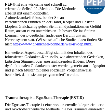
PEP
® ist eine wirksame und schnell zu
erlernende Selbsthilfe-Methode. Die Methode
arbeitet mit einem doppelten
Aufmerksamkeitsfokus, bei der Sie an
verschiedenen Punkten an der Hand, Körper und Gesicht
klopfen. Gleichzeitig geben Sie ihrem dysfunktionalen Gefühl
Raum, anstatt es zu unterdrücken. Je besser Sie ins Spüren
kommen, desto deutlicher findet eine Beruhigung im
Nervensystem statt. (Wissenschaftliche Studien dazu finden Sie
hier:
https://www.dr-michael-bohne.de/was-ist-pep.html
).
Ein weiterer Aspekt beschäftigt sich mit den Inhalten des
fokussierten Gedanken-Karussells, wie abwertenden Gedanken,
kritischen Stimmen oder angsteinflößenden Bildern. Diese
dysfunktionalen Gedankenmuster werden gemeinsam aufgespürt
und je nach Muster mit einer speziellen Vorgehensweise
bearbeitet, damit sie „umprogrammiert“ werden.
Trauma­therapie – Ego-State-Therapie (EST-D)
Die Egostate-Therapie ist eine ressourcenvolle, körperorientierte
und psychotherapeutische Methode, die bei Traumata eingesetzt